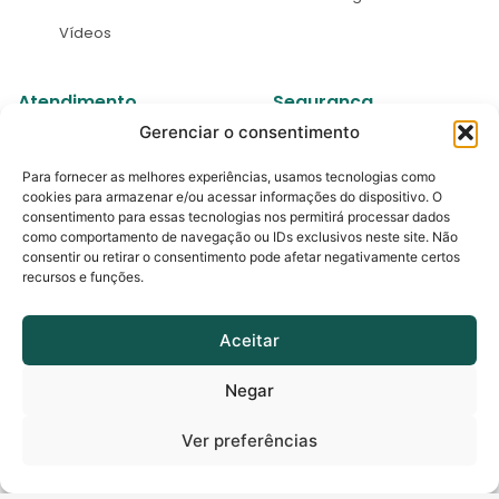
Vídeos
Atendimento
Segurança
Gerenciar o consentimento
Fale Conosco
Área de LGPD
Para fornecer as melhores experiências, usamos tecnologias como
Parcerias
Política de Cookies
cookies para armazenar e/ou acessar informações do dispositivo. O
consentimento para essas tecnologias nos permitirá processar dados
Perguntas Frequentes
Política de Garantia
como comportamento de navegação ou IDs exclusivos neste site. Não
consentir ou retirar o consentimento pode afetar negativamente certos
Videoconferência
Política de
recursos e funções.
Privacidade
Nossas Lojas
Aceitar
Negar
Ver preferências
Termos de uso | Política de privacidade