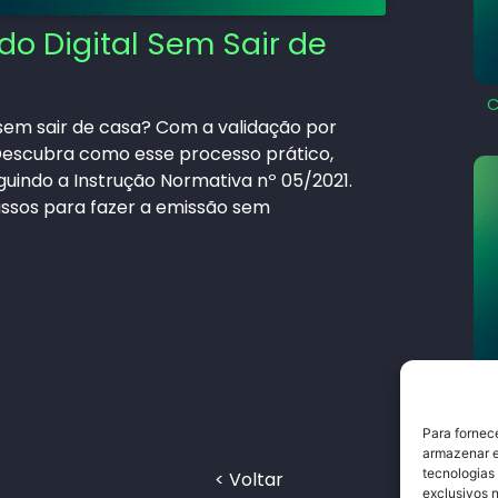
do Digital Sem Sair de
C
 sem sair de casa? Com a validação por
! Descubra como esse processo prático,
seguindo a Instrução Normativa nº 05/2021.
assos para fazer a emissão sem
Co
Para fornec
armazenar e
tecnologias
< Voltar
exclusivos n