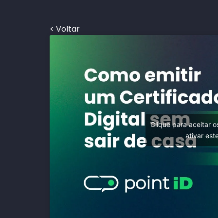
< Voltar
Clique para aceitar 
ativar es