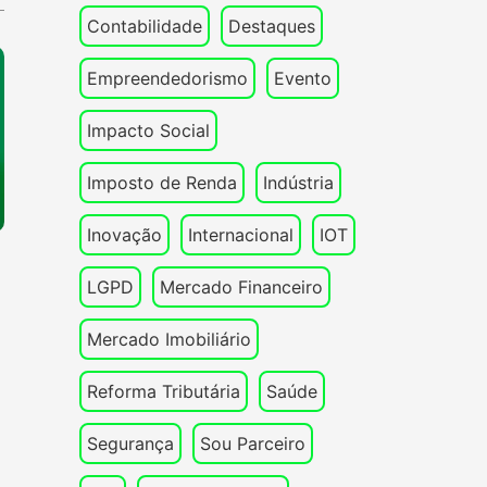
Contabilidade
Destaques
Empreendedorismo
Evento
Impacto Social
Imposto de Renda
Indústria
Inovação
Internacional
IOT
LGPD
Mercado Financeiro
Mercado Imobiliário
Reforma Tributária
Saúde
Segurança
Sou Parceiro