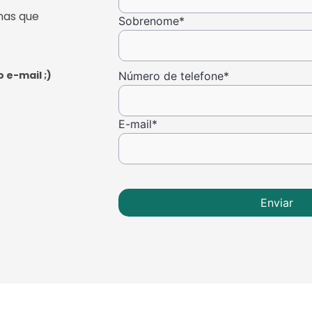
mas que
Sobrenome
*
 e-mail ;)
Número de telefone
*
E-mail
*