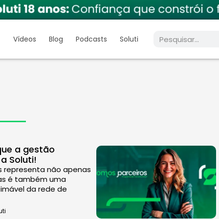
s
Vídeos
Blog
Podcasts
Soluti
que a gestão
 Soluti!
s representa não apenas
 mas é também uma
timável da rede de
ti