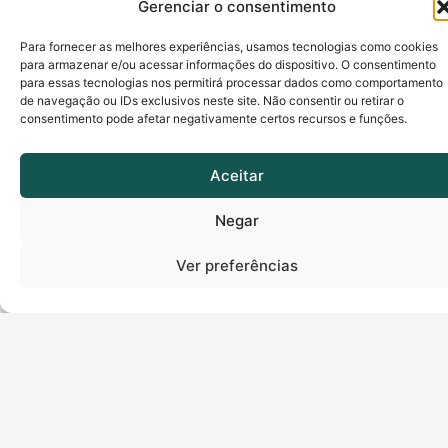
Gerenciar o consentimento
Parcerias
Política de Cookies
Para fornecer as melhores experiências, usamos tecnologias como cookies
Perguntas Frequentes
Política de Garantia
para armazenar e/ou acessar informações do dispositivo. O consentimento
para essas tecnologias nos permitirá processar dados como comportamento
Videoconferência
Política de
de navegação ou IDs exclusivos neste site. Não consentir ou retirar o
Privacidade
Nossas Lojas
consentimento pode afetar negativamente certos recursos e funções.
Aceitar
Negar
Ver preferências
Termos de uso | Política de privacidade
soluti.com.br