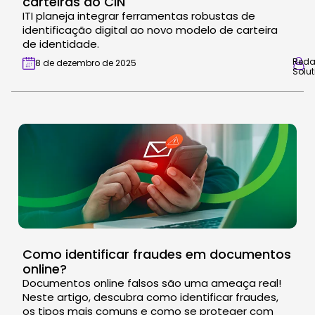
carteiras do CIN
ITI planeja integrar ferramentas robustas de
identificação digital ao novo modelo de carteira
de identidade.
Red
8 de dezembro de 2025
Solut
Como identificar fraudes em documentos
online?
Documentos online falsos são uma ameaça real!
Neste artigo, descubra como identificar fraudes,
os tipos mais comuns e como se proteger com