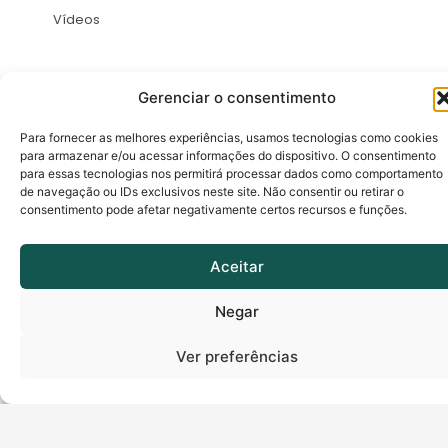
Vídeos
Atendimento
Segurança
Gerenciar o consentimento
Fale Conosco
Área de LGPD
Para fornecer as melhores experiências, usamos tecnologias como cookies
para armazenar e/ou acessar informações do dispositivo. O consentimento
Parcerias
Política de Cookies
para essas tecnologias nos permitirá processar dados como comportamento
de navegação ou IDs exclusivos neste site. Não consentir ou retirar o
Perguntas Frequentes
Política de Garantia
consentimento pode afetar negativamente certos recursos e funções.
Videoconferência
Política de
Privacidade
Nossas Lojas
Aceitar
Negar
Ver preferências
Termos de uso | Política de privacidade