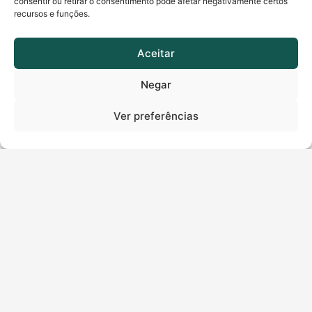
consentir ou retirar o consentimento pode afetar negativamente certos
recursos e funções.
Aceitar
Fale Conosco
Negar
WhatsApp
Ver preferências
Atendimento: (62)4000 1807
Soluti
Certificado
Quem somos
Como comprar
Nossas Soluções
Bird ID
Podcasts
Emissão Online
E-books
Recarga Bird ID
Vídeos