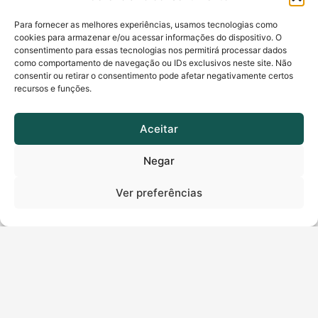
Para fornecer as melhores experiências, usamos tecnologias como
cookies para armazenar e/ou acessar informações do dispositivo. O
consentimento para essas tecnologias nos permitirá processar dados
como comportamento de navegação ou IDs exclusivos neste site. Não
consentir ou retirar o consentimento pode afetar negativamente certos
recursos e funções.
Aceitar
Fale Conosco
Negar
WhatsApp
Ver preferências
Atendimento: (62)4000 1807
Soluti
Certificado
Quem somos
Como comprar
Nossas Soluções
Bird ID