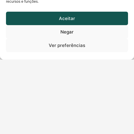
recursos e funções.
Aceitar
Sobrenome
*
Negar
Número de telefone
*
Ver preferências
E-mail
*