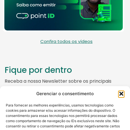
Confira todos os vídeos
Fique por dentro
Receba a nossa Newsletter sobre os principais
temas que envolvem o mundo da Certificação
Gerenciar o consentimento
Digital, do empreendedorismo e da tecnologia.
E fique tranquilo, também não gostamos de spam no
Para fornecer as melhores experiências, usamos tecnologias como
cookies para armazenar e/ou acessar informações do dispositivo. O
e-mail ;)
consentimento para essas tecnologias nos permitirá processar dados
como comportamento de navegação ou IDs exclusivos neste site. Não
consentir ou retirar o consentimento pode afetar negativamente certos
Nome
*