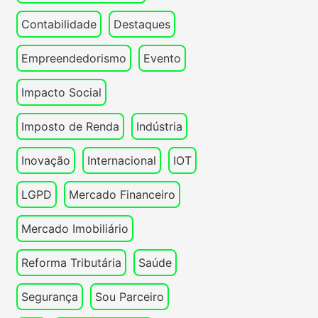
Contabilidade
Destaques
Empreendedorismo
Evento
Impacto Social
Imposto de Renda
Indústria
Inovação
Internacional
IOT
LGPD
Mercado Financeiro
Mercado Imobiliário
Reforma Tributária
Saúde
Segurança
Sou Parceiro