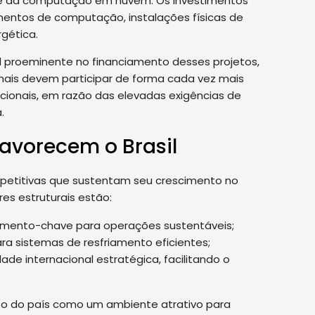
al e da computação em nuvem. Os investimentos
amentos de computação, instalações físicas de
gética.
proeminente no financiamento desses projetos,
onais devem participar de forma cada vez mais
dicionais, em razão das elevadas exigências de
.
favorecem o Brasil
mpetitivas que sustentam seu crescimento no
res estruturais estão:
lemento-chave para operações sustentáveis;
ra sistemas de resfriamento eficientes;
ade internacional estratégica, facilitando o
o do país como um ambiente atrativo para