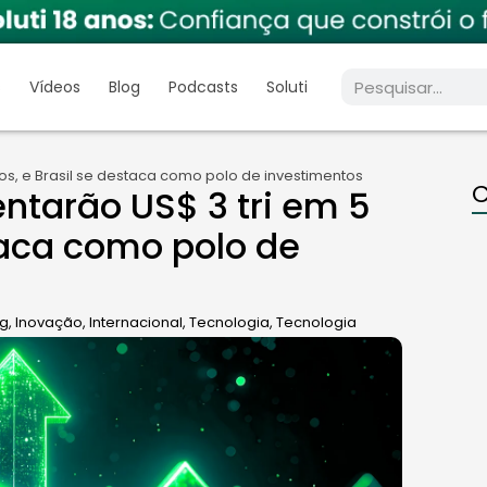
s
Vídeos
Blog
Podcasts
Soluti
os, e Brasil se destaca como polo de investimentos
C
tarão US$ 3 tri em 5
taca como polo de
og
,
Inovação
,
Internacional
,
Tecnologia
,
Tecnologia