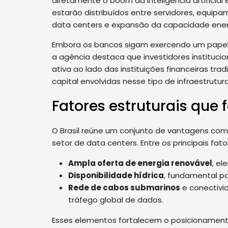
diretamente o boom da inteligência artifici
estarão distribuídos entre servidores, equip
data centers e expansão da capacidade ener
Embora os bancos sigam exercendo um papel 
a agência destaca que investidores instituci
ativa ao lado das instituições financeiras tra
capital envolvidas nesse tipo de infraestrutura
Fatores estruturais que 
O Brasil reúne um conjunto de vantagens co
setor de data centers. Entre os principais fato
Ampla oferta de energia renovável
, e
Disponibilidade hídrica
, fundamental pa
Rede de cabos submarinos
e conectivid
tráfego global de dados.
Esses elementos fortalecem o posicionament