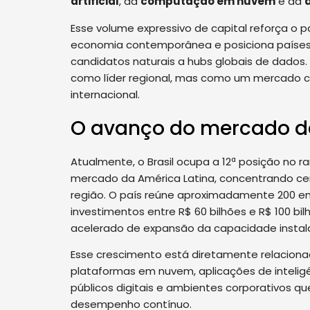
artificial
, da
computação em nuvem
e da
Esse volume expressivo de capital reforça o pa
economia contemporânea e posiciona países 
candidatos naturais a hubs globais de dados.
como líder regional, mas como um mercado co
internacional.
O avanço do mercado de 
Atualmente, o Brasil ocupa a 12ª posição no ra
mercado da América Latina, concentrando cer
região. O país reúne aproximadamente 200 
investimentos entre R$ 60 bilhões e R$ 100 bil
acelerado de expansão da capacidade instal
Esse crescimento está diretamente relacionad
plataformas em nuvem, aplicações de inteligênc
públicos digitais e ambientes corporativos qu
desempenho contínuo.