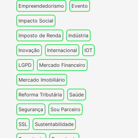
Empreendedorismo
Evento
Impacto Social
Imposto de Renda
Indústria
Inovação
Internacional
IOT
LGPD
Mercado Financeiro
Mercado Imobiliário
Reforma Tributária
Saúde
Segurança
Sou Parceiro
SSL
Sustentabilidade