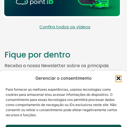
Confira todos os vídeos
Fique por dentro
Receba a nossa Newsletter sobre os principais
temas que envolvem o mundo da Certificação
Gerenciar o consentimento
Digital, do empreendedorismo e da tecnologia.
E fique tranquilo, também não gostamos de spam no
Para fornecer as melhores experiências, usamos tecnologias como
cookies para armazenar e/ou acessar informações do dispositivo. O
e-mail ;)
consentimento para essas tecnologias nos permitirá processar dados
como comportamento de navegação ou IDs exclusivos neste site. Não
consentir ou retirar o consentimento pode afetar negativamente certos
Nome
*
recursos e funções.