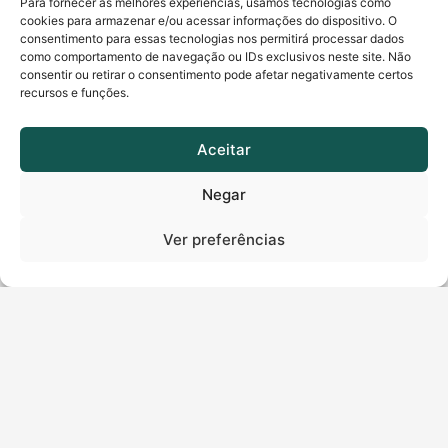
E fique tranquilo, também não gostamos de spam no
Para fornecer as melhores experiências, usamos tecnologias como
cookies para armazenar e/ou acessar informações do dispositivo. O
e-mail ;)
consentimento para essas tecnologias nos permitirá processar dados
como comportamento de navegação ou IDs exclusivos neste site. Não
consentir ou retirar o consentimento pode afetar negativamente certos
Nome
*
recursos e funções.
Aceitar
Sobrenome
*
Negar
Número de telefone
*
Ver preferências
E-mail
*