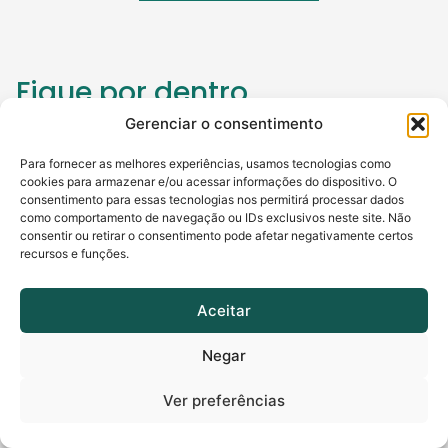
Fique por dentro
Gerenciar o consentimento
Receba a nossa Newsletter sobre os principais
temas que envolvem o mundo da Certificação
Para fornecer as melhores experiências, usamos tecnologias como
Digital, do empreendedorismo e da tecnologia.
cookies para armazenar e/ou acessar informações do dispositivo. O
consentimento para essas tecnologias nos permitirá processar dados
E fique tranquilo, também não gostamos de spam no
como comportamento de navegação ou IDs exclusivos neste site. Não
e-mail ;)
consentir ou retirar o consentimento pode afetar negativamente certos
recursos e funções.
Nome
*
Aceitar
Negar
Sobrenome
*
Ver preferências
Número de telefone
*