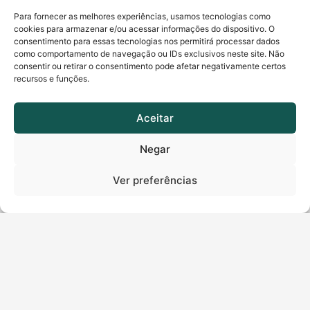
E fique tranquilo, também não gostamos de spam no
Para fornecer as melhores experiências, usamos tecnologias como
cookies para armazenar e/ou acessar informações do dispositivo. O
e-mail ;)
consentimento para essas tecnologias nos permitirá processar dados
como comportamento de navegação ou IDs exclusivos neste site. Não
consentir ou retirar o consentimento pode afetar negativamente certos
Nome
*
recursos e funções.
Aceitar
Sobrenome
*
Negar
Número de telefone
*
Ver preferências
E-mail
*